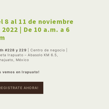
l 8 al 11 de noviembre
 2022 | De 10 a.m. a 6
.m
th #228 y 229
| Centro de negocio |
reta Irapuato – Abasolo KM 6.5,
najuato, México
s vemos en Irapuato!
REGISTRATE AHORA!