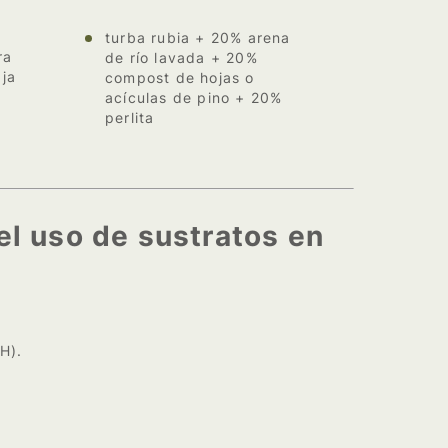
r
turba rubia + 20% arena
ra
de río lavada + 20%
ja
compost de hojas o
acículas de pino + 20%
perlita
l uso de sustratos en
H).