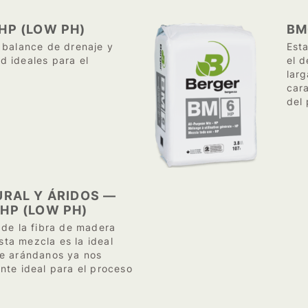
HP (LOW PH)
BM
 balance de drenaje y
Est
 ideales para el
el d
lar
cara
del
URAL Y ÁRIDOS —
HP (LOW PH)
 de la fibra de madera
ta mezcla es la ideal
de arándanos ya nos
nte ideal para el proceso