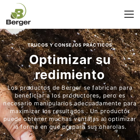
TRUCOS Y CONSEJOS PRÁCTICOS
Optimizar su
redimiento
Los productos de Berger se fabrican para
beneficiar a los productores, pero es
necesario manipularlos adecuadamente para
maximizar los resultados . Un productor
puede obtener muchas ventajas al optimizar
la forma en que prepara sus charolas.