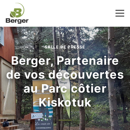
SALLE DE PRESSE
Berger, Partenaire
de vos découvertes
au Parc côtier
Kiskotuk