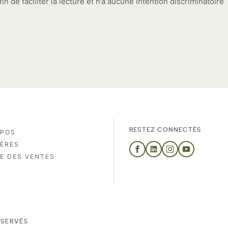
in de faciliter la lecture et n’a aucune intention discriminatoire
RESTEZ CONNECTÉS
OPOS
IÈRES
E DES VENTES
ÉSERVÉS